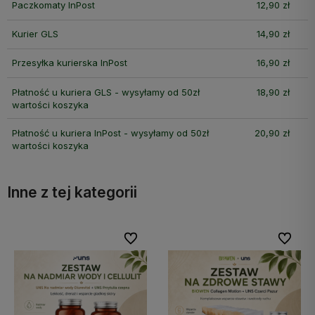
Paczkomaty InPost
12,90 zł
Kurier GLS
14,90 zł
Przesyłka kurierska InPost
16,90 zł
Płatność u kuriera GLS - wysyłamy od 50zł
18,90 zł
wartości koszyka
Płatność u kuriera InPost - wysyłamy od 50zł
20,90 zł
wartości koszyka
Inne z tej kategorii
bionych
bionych
Do ulubionych
Do ulubionych
Do ulubi
Do ulubi