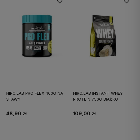
Do ulubionych
Do ulubi
HIRO.LAB PRO FLEX 400G NA
HIRO.LAB INSTANT WHEY
STAWY
PROTEIN 750G BIAŁKO
48,90 zł
109,00 zł
Do koszyka
Do koszyka