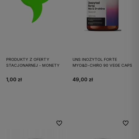
PRODUKTY Z OFERTY
UNS INOZYTOL FORTE
STACJONARNEJ - MONETY
MYO&D-CHIRO 90 VEGE CAPS
1,00 zł
49,00 zł
Do koszyka
Do koszyka
Do ulubionych
Do ulubi