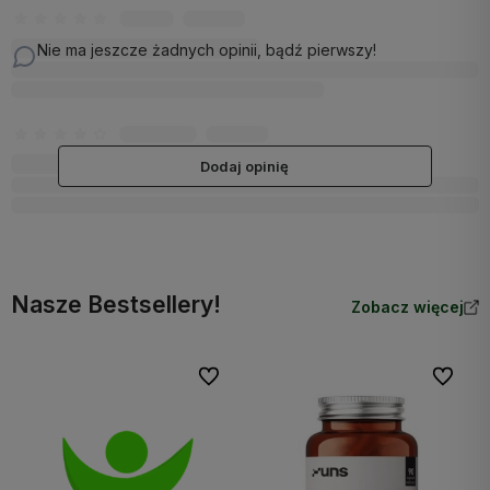
Nie ma jeszcze żadnych opinii, bądź pierwszy!
Dodaj opinię
Nasze Bestsellery!
Zobacz więcej
Do ulubionych
Do ulubi