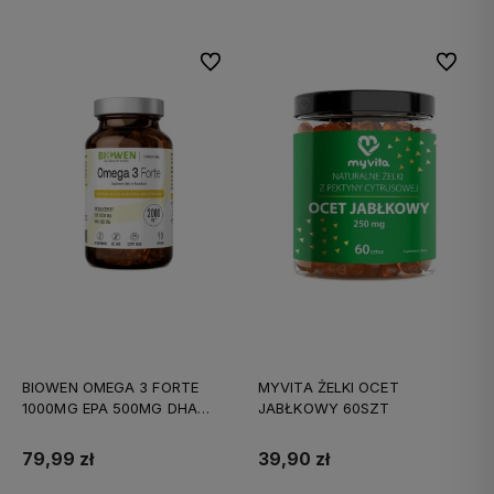
Do ulubionych
Do ulubi
BIOWEN OMEGA 3 FORTE
MYVITA ŻELKI OCET
1000MG EPA 500MG DHA
JABŁKOWY 60SZT
90KAPS
79,99 zł
39,90 zł