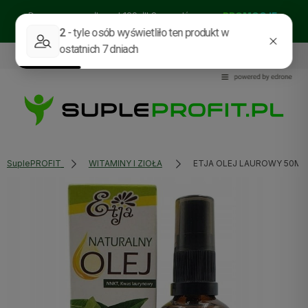
Darmowa wysyłka od 129zł!! Sprawdź nasze:
PROMOCJE
BESTSELLERY
NOWOŚCI
535114318
sklep@supleprofit.pl
SuplePROFIT
WITAMINY I ZIOŁA
ETJA OLEJ LAUROWY 50ML