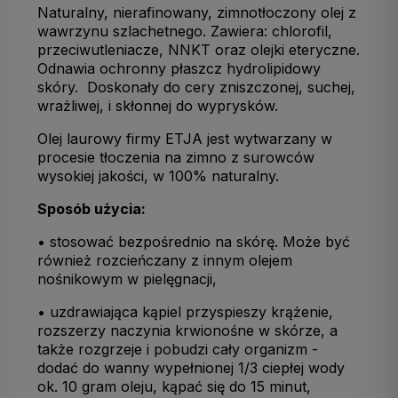
Naturalny, nierafinowany, zimnotłoczony olej z
wawrzynu szlachetnego. Zawiera: chlorofil,
przeciwutleniacze, NNKT oraz olejki eteryczne.
Odnawia ochronny płaszcz hydrolipidowy
skóry. Doskonały do cery zniszczonej, suchej,
wrażliwej, i skłonnej do wyprysków.
Olej laurowy firmy ETJA jest wytwarzany w
procesie tłoczenia na zimno z surowców
wysokiej jakości, w 100% naturalny.
Sposób użycia:
• stosować bezpośrednio na skórę. Może być
również rozcieńczany z innym olejem
nośnikowym w pielęgnacji,
• uzdrawiająca kąpiel przyspieszy krążenie,
rozszerzy naczynia krwionośne w skórze, a
także rozgrzeje i pobudzi cały organizm -
dodać do wanny wypełnionej 1/3 ciepłej wody
ok. 10 gram oleju, kąpać się do 15 minut,