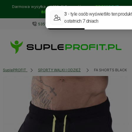
Darmowa wysyłka od 129zł!! Sprawdź nasze:
PROMOCJE
BESTSELLERY
NOWOŚCI
535114318
sklep@supleprofit.pl
SuplePROFIT
SPORTY WALKI I ODZIEŻ
FA SHORTS BLACK