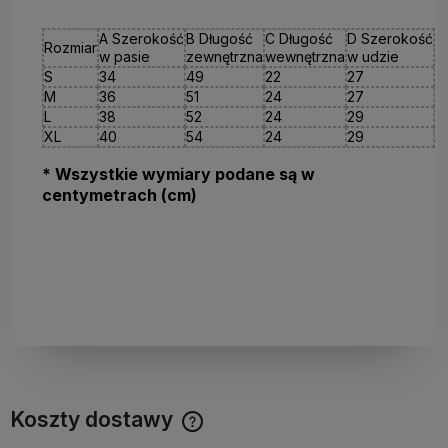
A Szerokość
B Długość
C Długość
D Szerokość
Rozmiar
w pasie
zewnętrzna
wewnętrzna
w udzie
S
34
49
22
27
M
36
51
24
27
L
38
52
24
29
XL
40
54
24
29
* Wszystkie wymiary podane są w
centymetrach (cm)
Koszty dostawy
Cena nie zawiera ewentualnych kosztów płatności