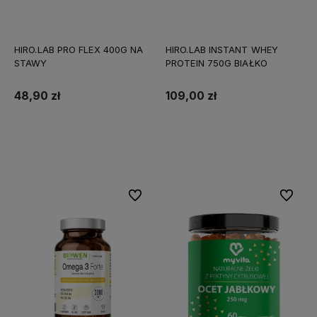
HIRO.LAB PRO FLEX 400G NA
HIRO.LAB INSTANT WHEY
STAWY
PROTEIN 750G BIAŁKO
48,90 zł
109,00 zł
Do koszyka
Do koszyka
Do ulubionych
Do ulubi