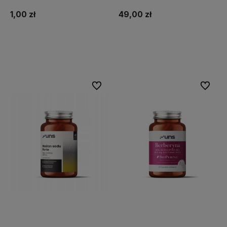
1,00 zł
49,00 zł
Do koszyka
Do koszyka
Do ulubionych
Do ulubi