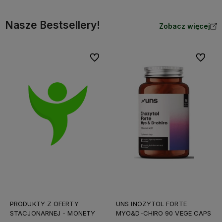
Nasze Bestsellery!
Zobacz więcej
Do ulubionych
Do ulubi
PRODUKTY Z OFERTY
UNS INOZYTOL FORTE
STACJONARNEJ - MONETY
MYO&D-CHIRO 90 VEGE CAPS