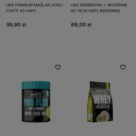
UNS PREMIUM MAŚLAN SODU
UNS BERBERYNA + BIOPERINE
FORTE 60 KAPS
60 VEGE KAPS BERBERINE
39,90 zł
69,00 zł
Do koszyka
Do koszyka
Do ulubionych
Do ulubi