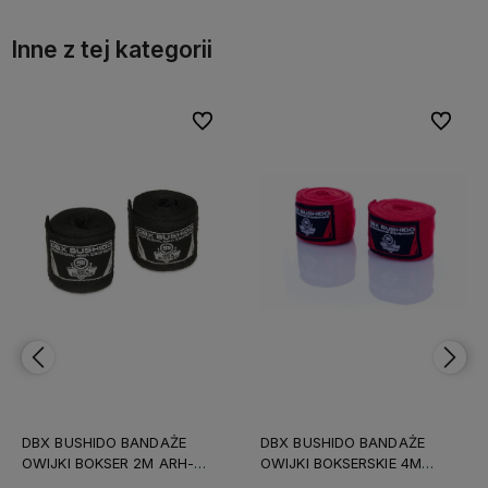
Inne z tej kategorii
bionych
bionych
Do ulubionych
Do ulubionych
Do ulubi
Do ulubi
DBX BUSHIDO BANDAŻE
DBX BUSHIDO BANDAŻE
OWIJKI BOKSERSKIE 4M
OWIJKI BOKSERSKIE 4M
CZERWONE
NIEBIESKI