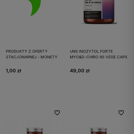
PRODUKTY Z OFERTY
UNS INOZYTOL FORTE
STACJONARNEJ - MONETY
MYO&D-CHIRO 90 VEGE CAPS
1,00 zł
49,00 zł
Do koszyka
Do koszyka
Do ulubionych
Do ulubi