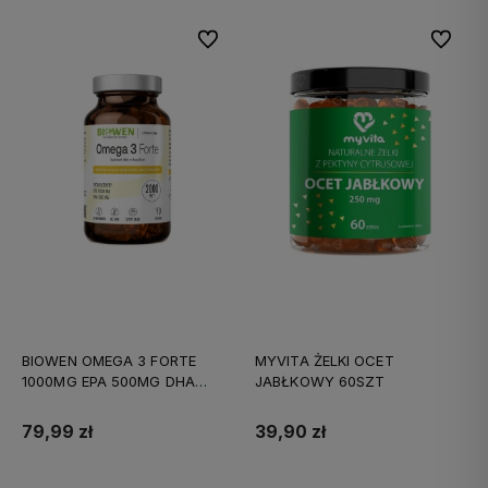
Do ulubionych
Do ulubi
BIOWEN OMEGA 3 FORTE
MYVITA ŻELKI OCET
1000MG EPA 500MG DHA
JABŁKOWY 60SZT
90KAPS
79,99 zł
39,90 zł