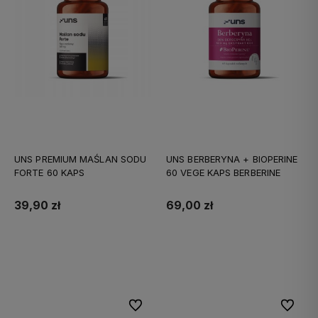
UNS PREMIUM MAŚLAN SODU
UNS BERBERYNA + BIOPERINE
FORTE 60 KAPS
60 VEGE KAPS BERBERINE
39,90 zł
69,00 zł
Do koszyka
Do koszyka
Do ulubionych
Do ulubi