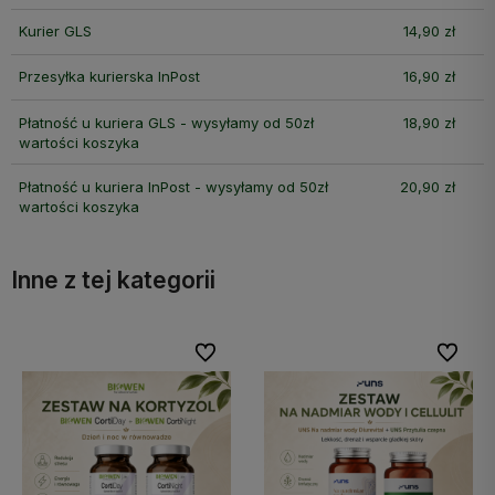
Kurier GLS
14,90 zł
Przesyłka kurierska InPost
16,90 zł
Płatność u kuriera GLS - wysyłamy od 50zł
18,90 zł
wartości koszyka
Płatność u kuriera InPost - wysyłamy od 50zł
20,90 zł
wartości koszyka
Inne z tej kategorii
bionych
bionych
Do ulubionych
Do ulubionych
Do ulub
Do ulub