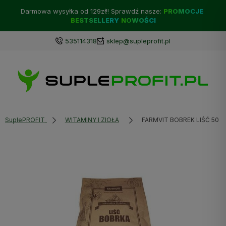
Darmowa wysyłka od 129zł!! Sprawdź nasze:
PROMOCJE
BESTSELLERY
NOWOŚCI
535114318
sklep@supleprofit.pl
SuplePROFIT
WITAMINY I ZIOŁA
FARMVIT BOBREK LIŚĆ 50G