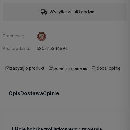
Wysyłka w:
48 godzin
Producent:
Kod produktu:
5902115944994
zapytaj o produkt
dodaj opinię
poleć znajomemu
Opis
Dostawa
Opinie
Liście bobrka trójlistkowego :
zawierają