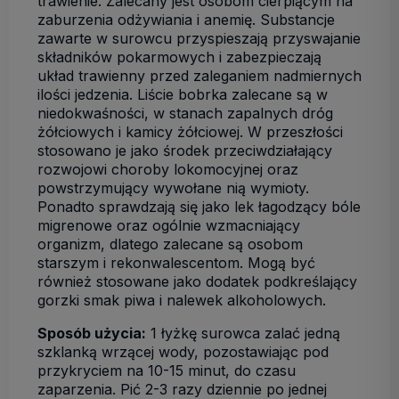
trawienie. Zalecany jest osobom cierpiącym na
zaburzenia odżywiania i anemię. Substancje
zawarte w surowcu przyspieszają przyswajanie
składników pokarmowych i zabezpieczają
układ trawienny przed zaleganiem nadmiernych
ilości jedzenia. Liście bobrka zalecane są w
niedokwaśności, w stanach zapalnych dróg
żółciowych i kamicy żółciowej. W przeszłości
stosowano je jako środek przeciwdziałający
rozwojowi choroby lokomocyjnej oraz
powstrzymujący wywołane nią wymioty.
Ponadto sprawdzają się jako lek łagodzący bóle
migrenowe oraz ogólnie wzmacniający
organizm, dlatego zalecane są osobom
starszym i rekonwalescentom. Mogą być
również stosowane jako dodatek podkreślający
gorzki smak piwa i nalewek alkoholowych.
Sposób użycia:
1 łyżkę surowca zalać jedną
szklanką wrzącej wody, pozostawiając pod
przykryciem na 10-15 minut, do czasu
zaparzenia. Pić 2-3 razy dziennie po jednej