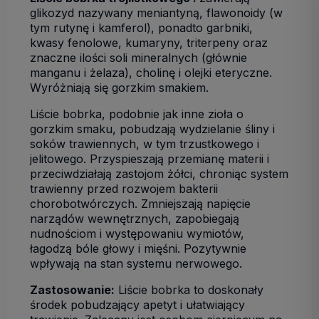
glikozyd nazywany meniantyną, flawonoidy (w
tym rutynę i kamferol), ponadto garbniki,
kwasy fenolowe, kumaryny, triterpeny oraz
znaczne ilości soli mineralnych (głównie
manganu i żelaza), cholinę i olejki eteryczne.
Wyróżniają się gorzkim smakiem.
Liście bobrka, podobnie jak inne zioła o
gorzkim smaku, pobudzają wydzielanie śliny i
soków trawiennych, w tym trzustkowego i
jelitowego. Przyspieszają przemianę materii i
przeciwdziałają zastojom żółci, chroniąc system
trawienny przed rozwojem bakterii
chorobotwórczych. Zmniejszają napięcie
narządów wewnętrznych, zapobiegają
nudnościom i występowaniu wymiotów,
łagodzą bóle głowy i mięśni. Pozytywnie
wpływają na stan systemu nerwowego.
Zastosowanie:
Liście bobrka to doskonały
środek pobudzający apetyt i ułatwiający