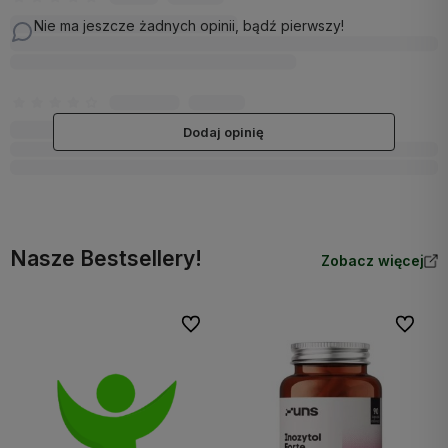
Nie ma jeszcze żadnych opinii, bądź pierwszy!
Dodaj opinię
Nasze Bestsellery!
Zobacz więcej
Do ulubionych
Do ulubi