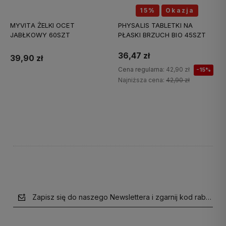
15%
Okazja
MYVITA ŻELKI OCET
PHYSALIS TABLETKI NA
JABŁKOWY 60SZT
PŁASKI BRZUCH BIO 45SZT
36,47 zł
39,90 zł
Cena regularna:
42,90 zł
-15%
Najniższa cena:
42,90 zł
Do koszyka
Do koszyka
Zapisz się do naszego Newslettera i zgarnij kod rabatow