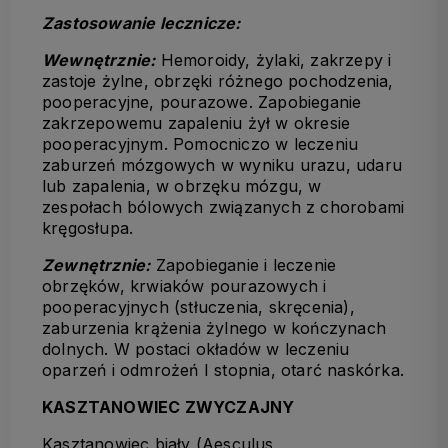
Zastosowanie lecznicze:
Wewnętrznie:
Hemoroidy, żylaki, zakrzepy i
zastoje żylne, obrzęki różnego pochodzenia,
pooperacyjne, pourazowe. Zapobieganie
zakrzepowemu zapaleniu żył w okresie
pooperacyjnym. Pomocniczo w leczeniu
zaburzeń mózgowych w wyniku urazu, udaru
lub zapalenia, w obrzęku mózgu, w
zespołach bólowych związanych z chorobami
kręgosłupa.
Zewnętrznie:
Zapobieganie i leczenie
obrzęków, krwiaków pourazowych i
pooperacyjnych (stłuczenia, skręcenia),
zaburzenia krążenia żylnego w kończynach
dolnych. W postaci okładów w leczeniu
oparzeń i odmrożeń I stopnia, otarć naskórka.
KASZTANOWIEC ZWYCZAJNY
Kasztanowiec biały (Aesculus