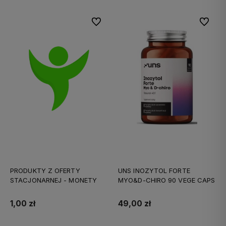
Do ulubionych
Do ulubi
PRODUKTY Z OFERTY
UNS INOZYTOL FORTE
STACJONARNEJ - MONETY
MYO&D-CHIRO 90 VEGE CAPS
1,00 zł
49,00 zł