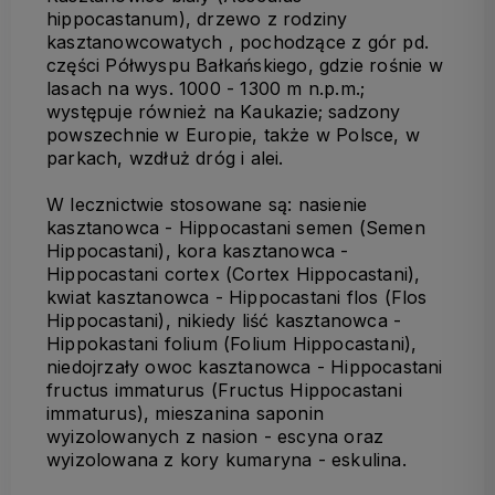
hippocastanum), drzewo z rodziny
kasztanowcowatych , pochodzące z gór pd.
części Półwyspu Bałkańskiego, gdzie rośnie w
lasach na wys. 1000 - 1300 m n.p.m.;
występuje również na Kaukazie; sadzony
powszechnie w Europie, także w Polsce, w
parkach, wzdłuż dróg i alei.
W lecznictwie stosowane są: nasienie
kasztanowca - Hippocastani semen (Semen
Hippocastani), kora kasztanowca -
Hippocastani cortex (Cortex Hippocastani),
kwiat kasztanowca - Hippocastani flos (Flos
Hippocastani), nikiedy liść kasztanowca -
Hippokastani folium (Folium Hippocastani),
niedojrzały owoc kasztanowca - Hippocastani
fructus immaturus (Fructus Hippocastani
immaturus), mieszanina saponin
wyizolowanych z nasion - escyna oraz
wyizolowana z kory kumaryna - eskulina.