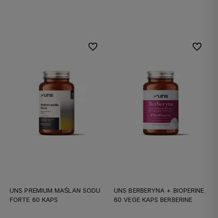
Do koszyka
Do koszyka
Do ulubionych
Do ulubi
UNS PREMIUM MAŚLAN SODU
UNS BERBERYNA + BIOPERINE
FORTE 60 KAPS
60 VEGE KAPS BERBERINE