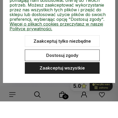
pomagają nam dostosować ofertę do Twoich
potrzeb. Możesz zaakceptować wykorzystanie
przez nas wszystkich tych plików i przejść do
ZAKUPY
sklepu lub dostosować użycie plików do swoich
preferencji, wybierając opcję "Dostosuj zgody".
MEDIA SPOŁECZNOŚCIOWE
Więcej o plikach cookies przeczytasz w naszej
Polityce prywatności.
MOJE KONTO
Zaakceptuj tylko niezbędne
INFORMACJE
Dostosuj zgody
Zaakceptuj wszystkie
Sklep internetowy Shoper.pl
Szablon Shoper Modern 3.0™
od
GrowCommerce