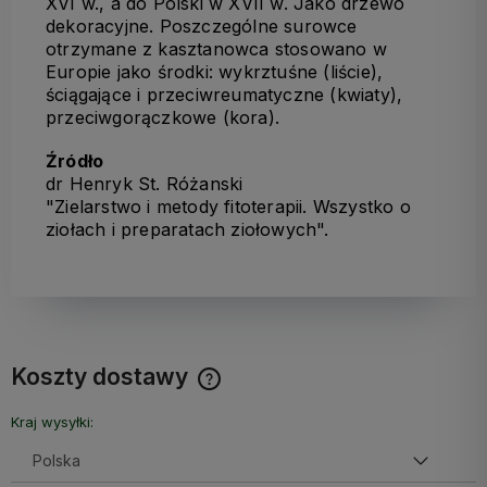
XVI w., a do Polski w XVII w. Jako drzewo
dekoracyjne. Poszczególne surowce
otrzymane z kasztanowca stosowano w
Europie jako środki: wykrztuśne (liście),
ściągające i przeciwreumatyczne (kwiaty),
przeciwgorączkowe (kora).
Źródło
dr Henryk St. Różanski
"Zielarstwo i metody fitoterapii. Wszystko o
ziołach i preparatach ziołowych".
Koszty dostawy
Cena nie zawiera ewentualnych kosztów płatności
Kraj wysyłki: