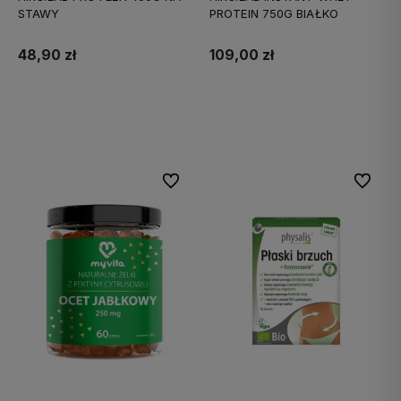
STAWY
PROTEIN 750G BIAŁKO
48,90 zł
109,00 zł
Do koszyka
Do koszyka
Do ulubionych
Do ulubi