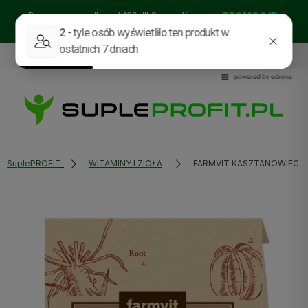
Darmowa wysyłka od 129zł!! Sprawdź nasze:
PROMOCJE
BESTSELLERY
NOWOŚCI
535114318
sklep@supleprofit.pl
SuplePROFIT
WITAMINY I ZIOŁA
FARMVIT KASZTANOWIEC K