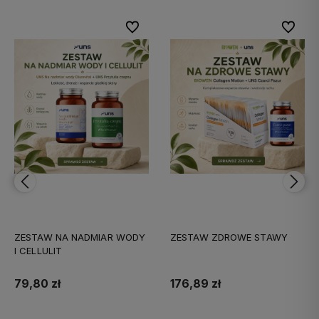
bionych
bionych
Do ulubionych
Do ulubionych
Do ulubi
Do ulubi
ZESTAW NA NADMIAR WODY
ZESTAW ZDROWE STAWY
I CELLULIT
79,80 zł
176,89 zł