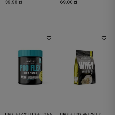
39,90 zł
69,00 zł
Do koszyka
Do koszyka
Do ulubionych
Do ulubi
HIRO.LAB PRO FLEX 400G NA
HIRO.LAB INSTANT WHEY