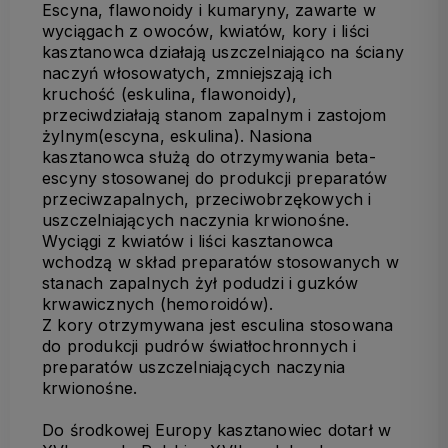
Escyna, flawonoidy i kumaryny, zawarte w
wyciągach z owoców, kwiatów, kory i liści
kasztanowca działają uszczelniająco na ściany
naczyń włosowatych, zmniejszają ich
kruchość (eskulina, flawonoidy),
przeciwdziałają stanom zapalnym i zastojom
żylnym(escyna, eskulina). Nasiona
kasztanowca służą do otrzymywania beta-
escyny stosowanej do produkcji preparatów
przeciwzapalnych, przeciwobrzękowych i
uszczelniających naczynia krwionośne.
Wyciągi z kwiatów i liści kasztanowca
wchodzą w skład preparatów stosowanych w
stanach zapalnych żył podudzi i guzków
krwawicznych (hemoroidów).
Z kory otrzymywana jest esculina stosowana
do produkcji pudrów światłochronnych i
preparatów uszczelniających naczynia
krwionośne.
Do środkowej Europy kasztanowiec dotarł w