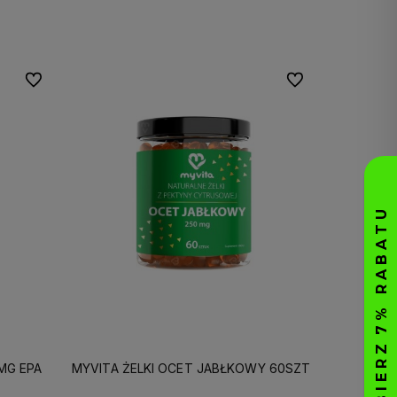
Do koszyka
Do ulubionych
Do ulubionych
MG EPA
MYVITA ŻELKI OCET JABŁKOWY 60SZT