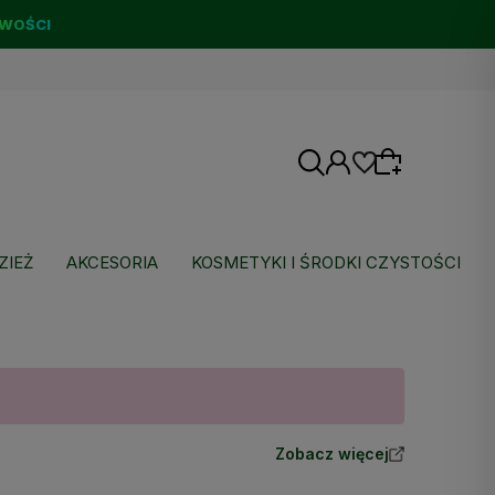
WOŚCI
ZIEŻ
AKCESORIA
KOSMETYKI I ŚRODKI CZYSTOŚCI
Wybierz coś dla siebie z naszej aktualnej
oferty lub zaloguj się, aby przywrócić dodane
produkty do listy z poprzedniej sesji.
Zobacz więcej