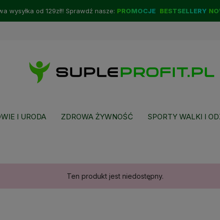
a wysyłka od 129zł!! Sprawdź nasze:
PROMOCJE
BESTSELLERY
NO
WIE I URODA
ZDROWA ŻYWNOŚĆ
SPORTY WALKI I OD
Ten produkt jest niedostępny.