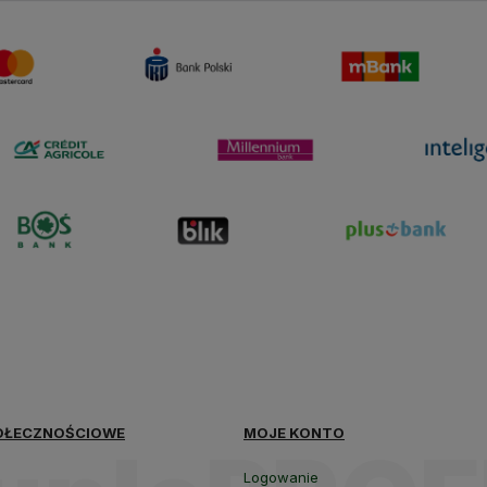
polityce
prywatności
OŁECZNOŚCIOWE
MOJE KONTO
Logowanie