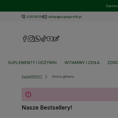
Darmow
535114318
sklep@supleprofit.pl
SUPLEMENTY I ODŻYWKI
WITAMINY I ZIOŁA
ZDRO
SuplePROFIT
Strona główna
Nasze Bestsellery!