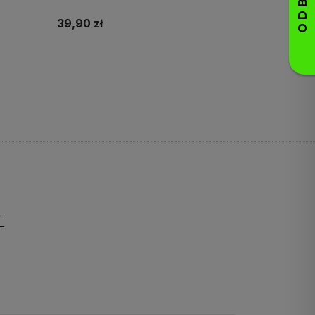
39,90 zł
Do koszyka
pierwsze zakupy!