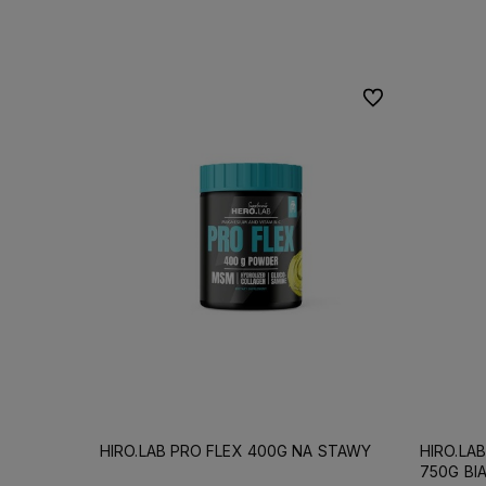
Do koszyka
Do ulubionych
HIRO.LAB PRO FLEX 400G NA STAWY
HIRO.LA
750G BI