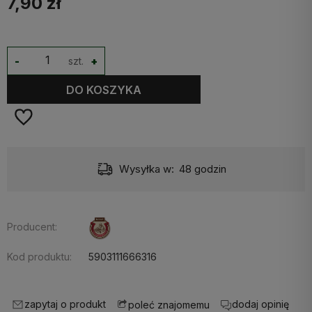
7,90 zł
-
szt.
+
DO KOSZYKA
Wysyłka w:
48 godzin
Producent:
Kod produktu:
5903111666316
zapytaj o produkt
dodaj opinię
poleć znajomemu