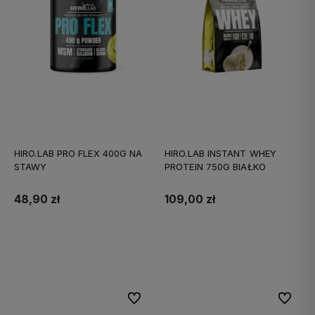
HIRO.LAB PRO FLEX 400G NA
HIRO.LAB INSTANT WHEY
STAWY
PROTEIN 750G BIAŁKO
48,90 zł
109,00 zł
Do koszyka
Do koszyka
Do ulubionych
Do ulubi