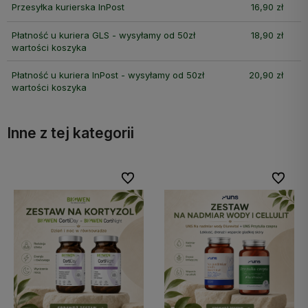
Przesyłka kurierska InPost
16,90 zł
Płatność u kuriera GLS - wysyłamy od 50zł
18,90 zł
wartości koszyka
Płatność u kuriera InPost - wysyłamy od 50zł
20,90 zł
wartości koszyka
Inne z tej kategorii
bionych
bionych
Do ulubionych
Do ulubionych
Do ulubi
Do ulubi