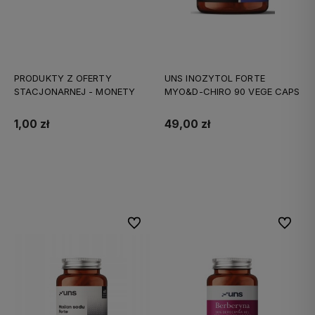
PRODUKTY Z OFERTY
UNS INOZYTOL FORTE
STACJONARNEJ - MONETY
MYO&D-CHIRO 90 VEGE CAPS
1,00 zł
49,00 zł
Do koszyka
Do koszyka
Do ulubionych
Do ulubi