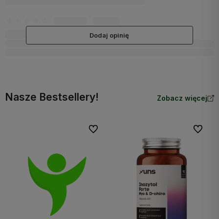
Dodaj opinię
Nasze Bestsellery!
Zobacz więcej
Do ulubionych
Do ulubi