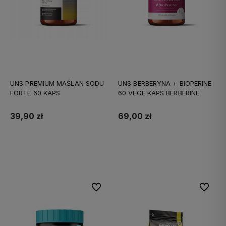
UNS PREMIUM MAŚLAN SODU
UNS BERBERYNA + BIOPERINE
FORTE 60 KAPS
60 VEGE KAPS BERBERINE
39,90 zł
69,00 zł
Do koszyka
Do koszyka
Do ulubionych
Do ulubi