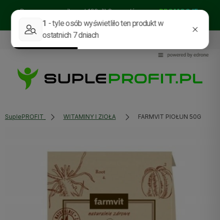
Darmowa wysyłka od 129zł!! Sprawdź nasze:
PROMOCJE
BESTSELLERY
NOWOŚCI
535114318
sklep@supleprofit.pl
SuplePROFIT
WITAMINY I ZIOŁA
FARMVIT PIOŁUN 50G