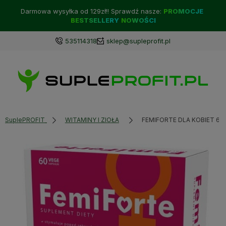
Darmowa wysyłka od 129zł!! Sprawdź nasze:
PROMOCJE
BESTSELLERY
NOWOŚCI
535114318
sklep@supleprofit.pl
SuplePROFIT
WITAMINY I ZIOŁA
FEMIFORTE DLA KOBIET 60