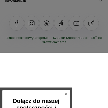
INFORMACJE
Sklep internetowy Shoper.pl
Szablon Shoper Modern 3.0™
od
GrowCommerce