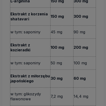
L-arginina
150 mg
300 mg
Ekstrakt z korzenia
150 mg
300 mg
shatavari
w tym: saponiny
45 mg
90 mg
Ekstrakt z
100 mg
200 mg
kozieradki
w tym: saponiny
50 mg
100 mg
Ekstrakt z miłorzębu
30 mg
60 mg
japońskiego
w tym: glikozydy
7,2 mg
14,4 mg
flawonowe