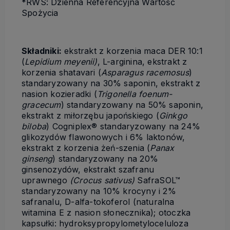
*RWS: Dzienna Referencyjna Wartość
Spożycia
Składniki:
ekstrakt z korzenia maca DER 10:1
(
Lepidium meyenii
)
, L-arginina, ekstrakt z
korzenia shatavari (
Asparagus racemosus
)
standaryzowany na 30% saponin, ekstrakt z
nasion kozieradki (
Trigonella foenum-
gracecum
) standaryzowany na 50% saponin,
ekstrakt z miłorzębu japońskiego (
Ginkgo
biloba
) Cogniplex® standaryzowany na 24%
glikozydów flawonowych i 6% laktonów,
ekstrakt z korzenia żeń-szenia (
Panax
ginseng
) standaryzowany na 20%
ginsenozydów, ekstrakt szafranu
uprawnego
(Crocus sativus)
SafraSOL™
standaryzowany na 10% krocyny i 2%
safranalu, D-alfa-tokoferol (naturalna
witamina E z nasion słonecznika); otoczka
kapsułki: hydroksypropylometyloceluloza