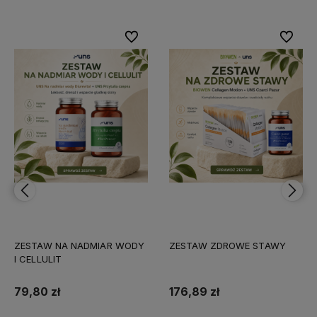
bionych
Do ulubionych
Do ulubi
ZESTAW NA NADMIAR WODY
ZESTAW ZDROWE STAWY
I CELLULIT
79,80 zł
176,89 zł