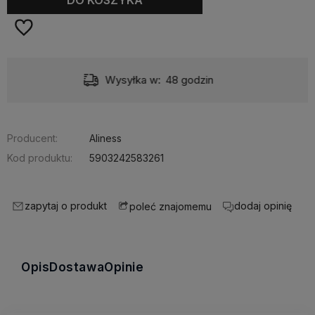
Dostawa:
Darmowa
Producent:
Aliness
Kod produktu:
5903242583261
zapytaj o produkt
dodaj opinię
poleć znajomemu
Opis
Dostawa
Opinie