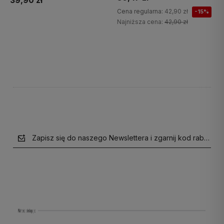
39,90 zł
Cena regularna:
42,90 zł
-15%
Najniższa cena:
42,90 zł
Do koszyka
Do koszyka
Zapisz się do naszego Newslettera i zgarnij kod rabatow