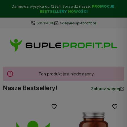
Darmowa wysyłka od 129zł!! Sprawdź nasze:
PROMOCJE
BESTSELLERY
NOWOŚCI
535114318
sklep@supleprofit.pl
Ten produkt jest niedostępny.
Nasze Bestsellery!
Zobacz więcej
Do ulubionych
Do ulubi