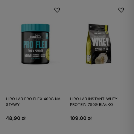
Do ulubionych
Do ulubi
HIRO.LAB PRO FLEX 400G NA
HIRO.LAB INSTANT WHEY
STAWY
PROTEIN 750G BIAŁKO
48,90 zł
109,00 zł