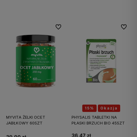
Do koszyka
Do koszyka
Do ulubionych
Do ulubi
15%
Okazja
MYVITA ŻELKI OCET
PHYSALIS TABLETKI NA
JABŁKOWY 60SZT
PŁASKI BRZUCH BIO 45SZT
36,47 zł