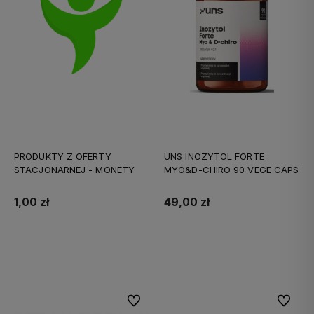
PRODUKTY Z OFERTY
UNS INOZYTOL FORTE
STACJONARNEJ - MONETY
MYO&D-CHIRO 90 VEGE CAPS
1,00 zł
49,00 zł
Do koszyka
Do koszyka
Do ulubionych
Do ulubi