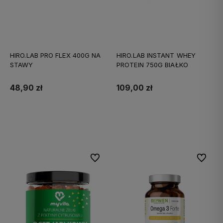
HIRO.LAB PRO FLEX 400G NA
HIRO.LAB INSTANT WHEY
STAWY
PROTEIN 750G BIAŁKO
48,90 zł
109,00 zł
Do koszyka
Do koszyka
Do ulubionych
Do ulubi