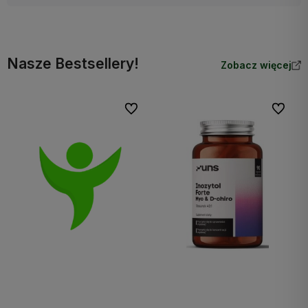
Nasze Bestsellery!
Zobacz więcej
Do ulubionych
Do ulubi