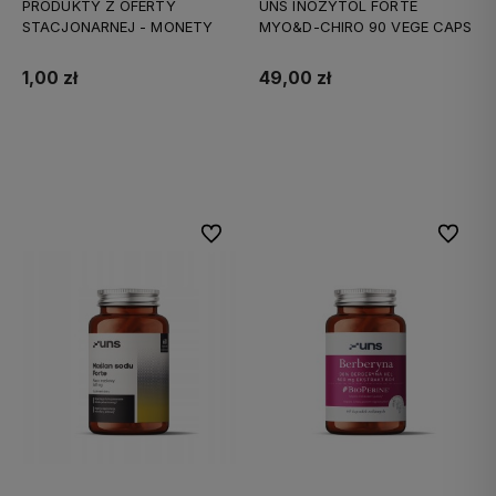
PRODUKTY Z OFERTY
UNS INOZYTOL FORTE
STACJONARNEJ - MONETY
MYO&D-CHIRO 90 VEGE CAPS
1,00 zł
49,00 zł
Do koszyka
Do koszyka
Do ulubionych
Do ulubi