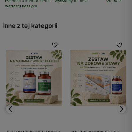
Płatność u kuriera InPost - wysyłamy od 50zł
20,90 zł
wartości koszyka
Inne z tej kategorii
bionych
bionych
Do ulubionych
Do ulubionych
Do ulubi
Do ulubi
ZESTAW NA NADMIAR WODY
ZESTAW ZDROWE STAWY