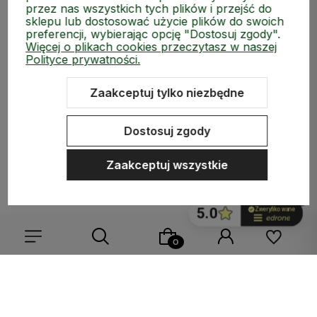
przez nas wszystkich tych plików i przejść do
sklepu lub dostosować użycie plików do swoich
preferencji, wybierając opcję "Dostosuj zgody".
Więcej o plikach cookies przeczytasz w naszej
Polityce prywatności.
ZAKUPY
Zaakceptuj tylko niezbędne
MEDIA SPOŁECZNOŚCIOWE
Dostosuj zgody
MOJE KONTO
Zaakceptuj wszystkie
INFORMACJE
Sklep internetowy Shoper.pl
Szablon Shoper Modern 3.0™
od
Wybierz coś dla siebie z naszej aktualnej oferty lub zaloguj
GrowCommerce
się, aby przywrócić dodane produkty do listy z poprzedniej