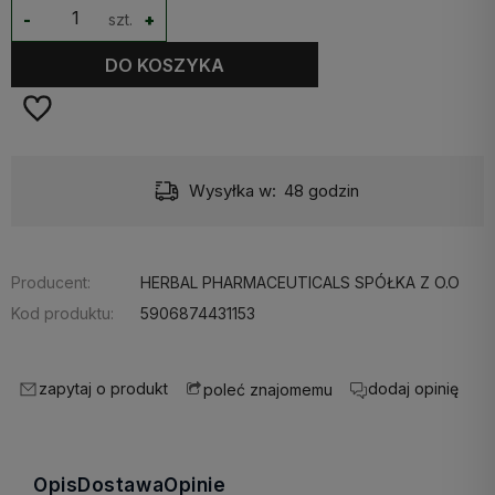
-
szt.
+
DO KOSZYKA
Wysyłka w:
48 godzin
Producent:
HERBAL PHARMACEUTICALS SPÓŁKA Z O.O
Kod produktu:
5906874431153
zapytaj o produkt
dodaj opinię
poleć znajomemu
Opis
Dostawa
Opinie