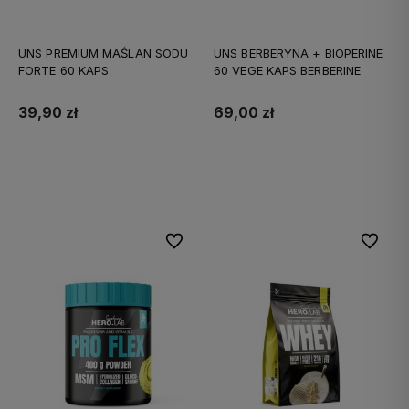
UNS PREMIUM MAŚLAN SODU
UNS BERBERYNA + BIOPERINE
FORTE 60 KAPS
60 VEGE KAPS BERBERINE
39,90 zł
69,00 zł
Do koszyka
Do koszyka
Do ulubionych
Do ulubi