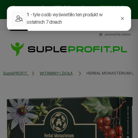
Darmowa wysyłka od 129zł!! Sprawdź nasze:
PROMOCJE
BESTSELLERY
NOWOŚCI
535114318
sklep@supleprofit.pl
SuplePROFIT
WITAMINY I ZIOŁA
HERBAL MONASTERIUM LAW