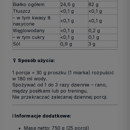
Białko ogółem
24,6 g
82 g
Tłuszcz
<0,1 g
<0,1 g
– w tym kwasy tł.
<0,1 g
<0,1 g
nasycone
Węglowodany
<0,1 g
0,2 g
– w tym cukry
<0,1 g
0,1 g
Sól
0,9 g
3 g
🥄 Sposób użycia:
1 porcja = 30 g proszku (1 miarka) rozpuścić
w 180 ml wody.
Spożywać
od 1 do 3 razy dziennie
– rano,
między posiłkami lub po treningu.
Nie przekraczać zalecanej dziennej porcji.
ℹ️ Informacje dodatkowe:
Masa netto: 750 g (25 porcji)