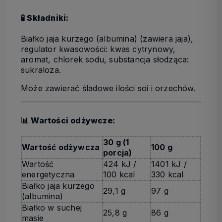
🧪 Składniki:
Białko jaja kurzego (albumina) (zawiera jaja),
regulator kwasowości: kwas cytrynowy,
aromat, chlorek sodu, substancja słodząca:
sukraloza.
Może zawierać śladowe ilości soi i orzechów.
📊 Wartości odżywcze:
30 g (1
Wartość odżywcza
100 g
porcja)
Wartość
424 kJ /
1401 kJ /
energetyczna
100 kcal
330 kcal
Białko jaja kurzego
29,1 g
97 g
(albumina)
Białko w suchej
25,8 g
86 g
masie