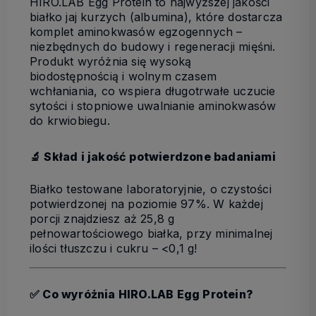
HIRO.LAB Egg Protein to najwyższej jakości
białko jaj kurzych (albumina), które dostarcza
komplet aminokwasów egzogennych –
niezbędnych do budowy i regeneracji mięśni.
Produkt wyróżnia się
wysoką
biodostępnością
i
wolnym czasem
wchłaniania, co wspiera długotrwałe uczucie
sytości i stopniowe uwalnianie aminokwasów
do krwiobiegu.
🔬 Skład i jakość potwierdzone badaniami
Białko testowane laboratoryjnie, o
czystości
potwierdzonej na poziomie 97%. W każdej
porcji znajdziesz aż
25,8 g
pełnowartościowego białka, przy minimalnej
ilości tłuszczu i cukru – <0,1 g!
✅ Co wyróżnia HIRO.LAB Egg Protein?