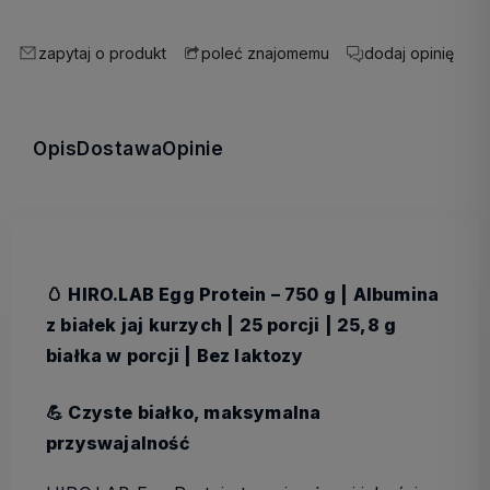
zapytaj o produkt
dodaj opinię
poleć znajomemu
Opis
Dostawa
Opinie
🥚 HIRO.LAB Egg Protein – 750 g | Albumina
z białek jaj kurzych | 25 porcji | 25,8 g
białka w porcji | Bez laktozy
💪 Czyste białko, maksymalna
przyswajalność