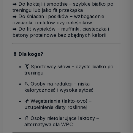
➡️
Do koktajli i smoothie
– szybkie białko po
treningu lub jako fit przekąska
➡️
Do śniadań i posiłków
– wzbogacenie
owsianki, omletów czy naleśników
➡️
Do fit wypieków
– muffinki, ciasteczka i
batony proteinowe bez zbędnych kalorii
🧬 Dla kogo?
🏋️
Sportowcy siłowi
– czyste białko po
treningu
🏃
Osoby na redukcji
– niska
kaloryczność i wysoka sytość
🌱
Wegetarianie (lakto-ovo)
–
uzupełnienie diety roślinnej
🥛
Osoby nietolerujące laktozy
–
alternatywa dla WPC