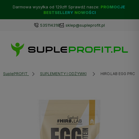
Darmowa wysyłka od 129zł!! Sprawdź nasze:
PROMOCJE
BESTSELLERY
NOWOŚCI
535114318
sklep@supleprofit.pl
SuplePROFIT
SUPLEMENTY I ODŻYWKI
HIRO.LAB EGG PROTE