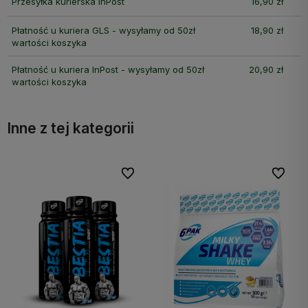
Przesyłka kurierska InPost
16,90 zł
Płatność u kuriera GLS - wysyłamy od 50zł
18,90 zł
wartości koszyka
Płatność u kuriera InPost - wysyłamy od 50zł
20,90 zł
wartości koszyka
Inne z tej kategorii
bionych
Do ulubionych
Do ulubi