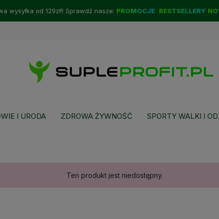
a wysyłka od 129zł!! Sprawdź nasze:
PROMOCJE
BESTSELLERY
NO
WIE I URODA
ZDROWA ŻYWNOŚĆ
SPORTY WALKI I OD
Ten produkt jest niedostępny.