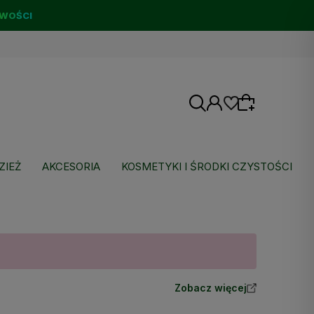
WOŚCI
ZIEŻ
AKCESORIA
KOSMETYKI I ŚRODKI CZYSTOŚCI
Wybierz coś dla siebie z naszej aktualnej
oferty lub zaloguj się, aby przywrócić dodane
produkty do listy z poprzedniej sesji.
Zobacz więcej