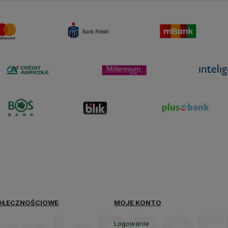
polityce
prywatności
OŁECZNOŚCIOWE
MOJE KONTO
Logowanie