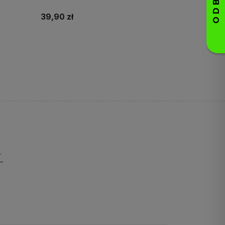
39,90 zł
Do koszyka
pierwsze zakupy!