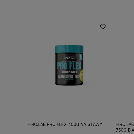
Do koszyka
Do ulubionych
HIRO.LAB PRO FLEX 400G NA STAWY
HIRO.LA
750G BI