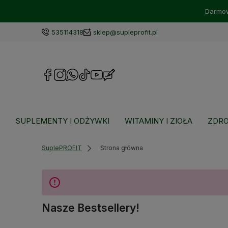
Darmow
535114318
sklep@supleprofit.pl
SUPLEMENTY I ODŻYWKI
WITAMINY I ZIOŁA
ZDRO
SuplePROFIT
Strona główna
Nasze Bestsellery!