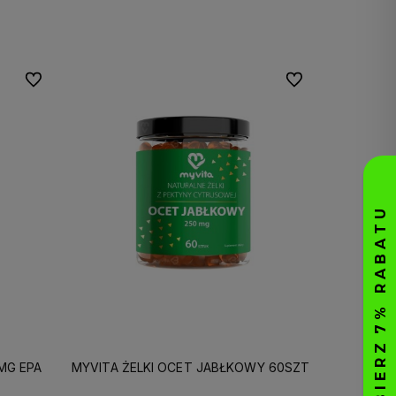
Do koszyka
Do ulubionych
Do ulubionych
MG EPA
MYVITA ŻELKI OCET JABŁKOWY 60SZT