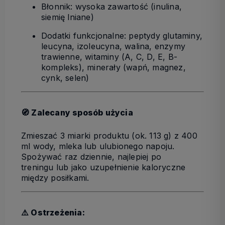
Błonnik: wysoka zawartość (inulina,
siemię lniane)
Dodatki funkcjonalne: peptydy glutaminy,
leucyna, izoleucyna, walina, enzymy
trawienne, witaminy (A, C, D, E, B-
kompleks), minerały (wapń, magnez,
cynk, selen)
🧭
Zalecany sposób użycia
Zmieszać
3 miarki produktu (ok. 113 g)
z
400
ml wody, mleka lub ulubionego napoju.
Spożywać
raz dziennie, najlepiej
po
treningu
lub jako uzupełnienie kaloryczne
między posiłkami.
⚠️ Ostrzeżenia: