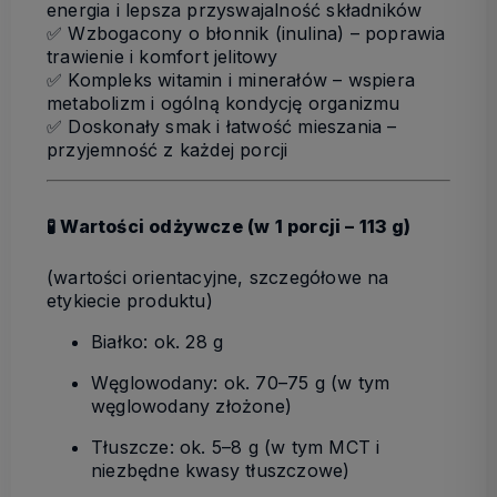
energia i lepsza przyswajalność składników
✅
Wzbogacony o błonnik (inulina)
– poprawia
trawienie i komfort jelitowy
✅
Kompleks witamin i minerałów
– wspiera
metabolizm i ogólną kondycję organizmu
✅
Doskonały smak i łatwość mieszania
–
przyjemność z każdej porcji
🧪
Wartości odżywcze (w 1 porcji – 113 g)
(wartości orientacyjne, szczegółowe na
etykiecie produktu)
Białko: ok. 28 g
Węglowodany: ok. 70–75 g (w tym
węglowodany złożone)
Tłuszcze: ok. 5–8 g (w tym MCT i
niezbędne kwasy tłuszczowe)