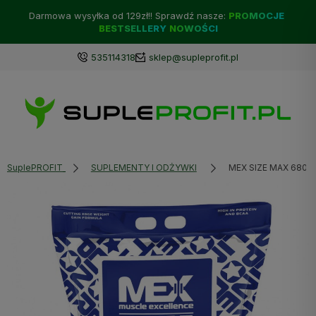
Darmowa wysyłka od 129zł!! Sprawdź nasze:
PROMOCJE
BESTSELLERY
NOWOŚCI
535114318
sklep@supleprofit.pl
SuplePROFIT
SUPLEMENTY I ODŻYWKI
MEX SIZE MAX 6800