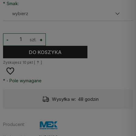
*
Smak:
-
szt.
+
DO KOSZYKA
Zyskujesz
10
pkt [
?
]
*
- Pole wymagane
Wysyłka w:
48 godzin
Producent: