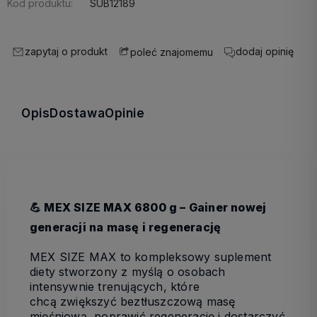
Kod produktu:
SUB12189
zapytaj o produkt
dodaj opinię
poleć znajomemu
Opis
Dostawa
Opinie
💪 MEX SIZE MAX 6800 g – Gainer nowej
generacji na masę i regenerację
MEX SIZE MAX
to kompleksowy suplement
diety stworzony z myślą o osobach
intensywnie trenujących, które
chcą
zwiększyć beztłuszczową masę
mięśniową, poprawić regenerację i dostarczyć