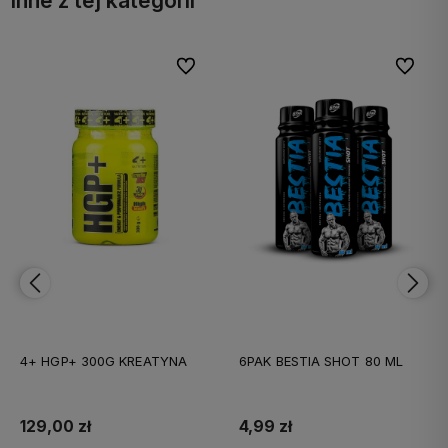
Inne z tej kategorii
bionych
Do ulubionych
Do ulubi
6PAK BESTIA SHOT 80 ML
6PAK BIAŁKO MILKY SHAKE
WHEY 300G
4,99 zł
24,90 zł