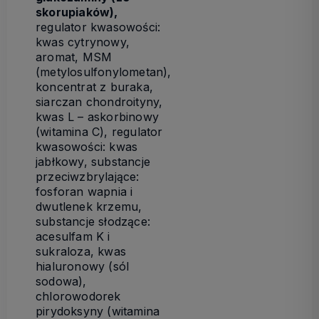
skorupiaków),
regulator kwasowości:
kwas cytrynowy,
aromat, MSM
(metylosulfonylometan),
koncentrat z buraka,
siarczan chondroityny,
kwas L – askorbinowy
(witamina C), regulator
kwasowości: kwas
jabłkowy, substancje
przeciwzbrylające:
fosforan wapnia i
dwutlenek krzemu,
substancje słodzące:
acesulfam K i
sukraloza, kwas
hialuronowy (sól
sodowa),
chlorowodorek
pirydoksyny (witamina