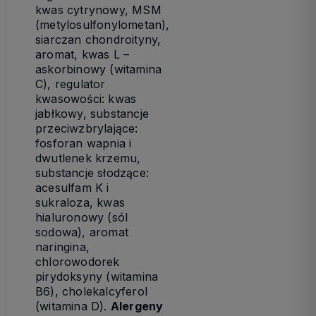
kwas cytrynowy, MSM
(metylosulfonylometan),
siarczan chondroityny,
aromat, kwas L –
askorbinowy (witamina
C), regulator
kwasowości: kwas
jabłkowy, substancje
przeciwzbrylające:
fosforan wapnia i
dwutlenek krzemu,
substancje słodzące:
acesulfam K i
sukraloza, kwas
hialuronowy (sól
sodowa), aromat
naringina,
chlorowodorek
pirydoksyny (witamina
B6), cholekalcyferol
(witamina D).
Alergeny