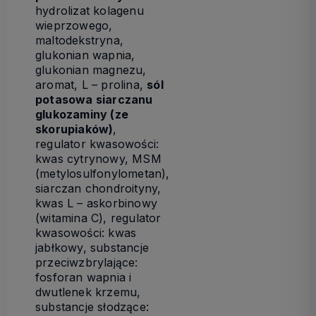
hydrolizat kolagenu
wieprzowego,
maltodekstryna,
glukonian wapnia,
glukonian magnezu,
aromat, L – prolina,
sól
potasowa siarczanu
glukozaminy (ze
skorupiaków)
,
regulator kwasowości:
kwas cytrynowy, MSM
(metylosulfonylometan),
siarczan chondroityny,
kwas L – askorbinowy
(witamina C), regulator
kwasowości: kwas
jabłkowy, substancje
przeciwzbrylające:
fosforan wapnia i
dwutlenek krzemu,
substancje słodzące: