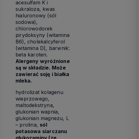
acesulfam K i
sukraloza, kwas
hialuronowy (sól
sodowa),
chlorowodorek
pirydoksyny (witamina
B6), cholekalcyferol
(witamina D), barwnik:
beta karoten.
Alergeny wyróżnione
są w składzie. Może
zawierać soję i białka
mleka.
hydrolizat kolagenu
wieprzowego,
maltodekstryna,
glukonian wapnia,
glukonian magnezu, L
– prolina,
sól
potasowa siarczanu
glukozaminy (ze