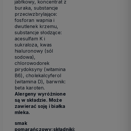
jabłkowy, koncentrat z
buraka, substancje
przeciwzbrylające:
fosforan wapnia i
dwutlenek krzemu,
substancje słodzące:
acesulfam K i
sukraloza, kwas
hialuronowy (sól
sodowa),
chlorowodorek
pirydoksyny (witamina
B6), cholekalcyferol
(witamina D), barwnik:
beta karoten.
Alergeny wyróżnione
są w składzie. Może
zawierać soję i białka
mleka.
smak
pomarańczowy:
składniki: