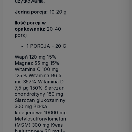
użytkowania.
Jedna porcja:
10-20 g
Ilość porcji w
opakowaniu:
20-40
porcji
1 PORCJA - 20 G
Wapń 120 mg 15%
Magnez 55 mg 15%
Witamina C 100 mg
125% Witamina B6 5
mg 357% Witamina D
7,5 µg 150% Siarczan
chondroityny 150 mg
Siarczan glukozaminy
300 mg Białka
kolagenowe 10000 mg
Metylosulfonylometan
(MSM) 300 mg Kwas
hialuronowy 20 mg L-