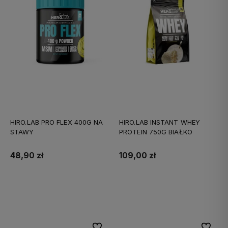
HIRO.LAB PRO FLEX 400G NA
HIRO.LAB INSTANT WHEY
STAWY
PROTEIN 750G BIAŁKO
48,90 zł
109,00 zł
Do koszyka
Do koszyka
Do ulubionych
Do ulubi