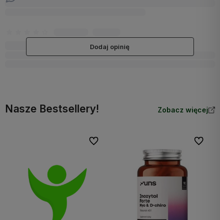
Dodaj opinię
Nasze Bestsellery!
Zobacz więcej
Do ulubionych
Do ulubi