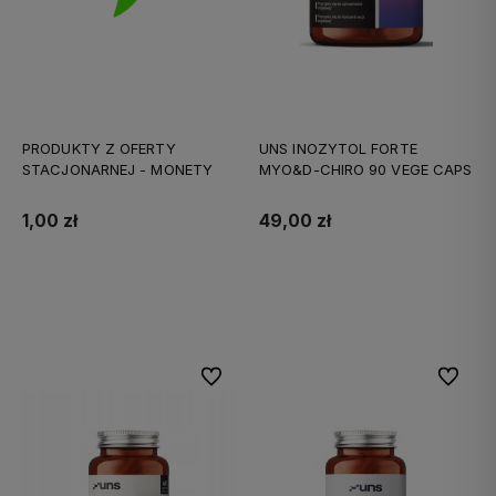
PRODUKTY Z OFERTY
UNS INOZYTOL FORTE
STACJONARNEJ - MONETY
MYO&D-CHIRO 90 VEGE CAPS
1,00 zł
49,00 zł
Do koszyka
Do koszyka
Do ulubionych
Do ulubi