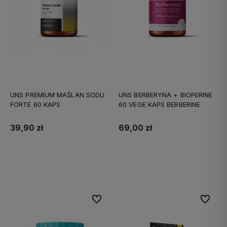
UNS PREMIUM MAŚLAN SODU
UNS BERBERYNA + BIOPERINE
FORTE 60 KAPS
60 VEGE KAPS BERBERINE
39,90 zł
69,00 zł
Do koszyka
Do koszyka
Do ulubionych
Do ulubi