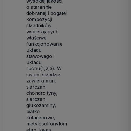
wysokiej jakości,
o starannie
dobranej i bogatej
kompozycji
składników
wspierających
właściwe
funkcjonowanie
układu
stawowego i
układu
ruchu(1,2,3). W
swoim składzie
zawiera m.in.
siarczan
chondroityny,
siarczan
glukozaminy,
białko
kolagenowe,
metylosulfonylom
etan, kwas