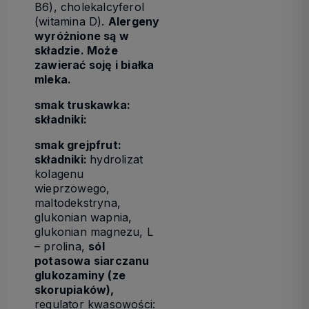
B6), cholekalcyferol
(witamina D).
Alergeny
wyróżnione są w
składzie. Może
zawierać soję i białka
mleka.
smak truskawka:
składniki:
smak grejpfrut:
składniki:
hydrolizat
kolagenu
wieprzowego,
maltodekstryna,
glukonian wapnia,
glukonian magnezu, L
– prolina,
sól
potasowa siarczanu
glukozaminy (ze
skorupiaków),
regulator kwasowości: