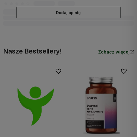
Dodaj opinię
Nasze Bestsellery!
Zobacz więcej
Do ulubionych
Do ulubi