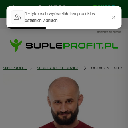
Darmowa wysyłka od 129zł!! Sprawdź nasze:
PROMOCJE
BESTSELLERY
NOWOŚCI
535114318
sklep@supleprofit.pl
SuplePROFIT
SPORTY WALKI I ODZIEŻ
OCTAGON T-SHIRT 