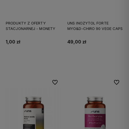
PRODUKTY Z OFERTY
UNS INOZYTOL FORTE
STACJONARNEJ - MONETY
MYO&D-CHIRO 90 VEGE CAPS
1,00 zł
49,00 zł
Do koszyka
Do koszyka
Do ulubionych
Do ulubi