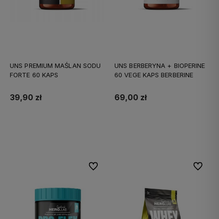
UNS PREMIUM MAŚLAN SODU
UNS BERBERYNA + BIOPERINE
FORTE 60 KAPS
60 VEGE KAPS BERBERINE
39,90 zł
69,00 zł
Do koszyka
Do koszyka
Do ulubionych
Do ulubi