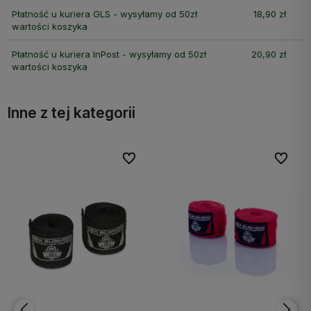
Płatność u kuriera GLS - wysyłamy od 50zł
18,90 zł
wartości koszyka
Płatność u kuriera InPost - wysyłamy od 50zł
20,90 zł
wartości koszyka
Inne z tej kategorii
bionych
bionych
Do ulubionych
Do ulubionych
Do ulubi
Do ulubi