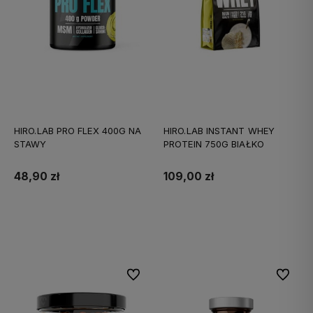
HIRO.LAB PRO FLEX 400G NA
HIRO.LAB INSTANT WHEY
STAWY
PROTEIN 750G BIAŁKO
48,90 zł
109,00 zł
Do koszyka
Do koszyka
Do ulubionych
Do ulubi