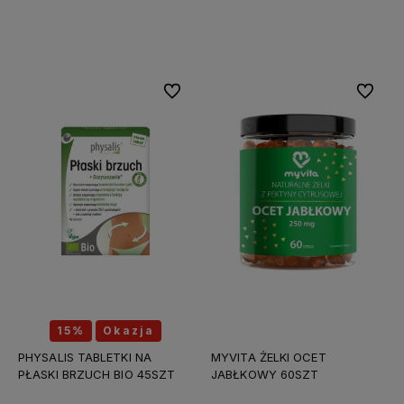
Do koszyka
Do koszyka
Do ulubionych
Do ulubi
15%
Okazja
PHYSALIS TABLETKI NA
MYVITA ŻELKI OCET
PŁASKI BRZUCH BIO 45SZT
JABŁKOWY 60SZT