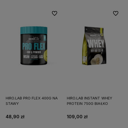
Do ulubionych
Do ulubi
HIRO.LAB PRO FLEX 400G NA
HIRO.LAB INSTANT WHEY
STAWY
PROTEIN 750G BIAŁKO
48,90 zł
109,00 zł