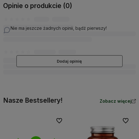
Opinie o produkcie (0)
Nie ma jeszcze żadnych opinii, bądź pierwszy!
Dodaj opinię
Nasze Bestsellery!
Zobacz więcej
Do ulubionych
Do ulubi