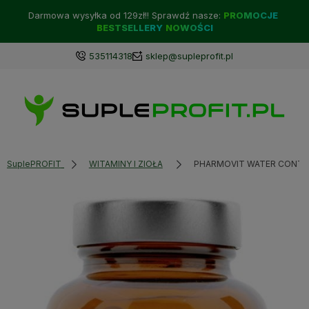
Darmowa wysyłka od 129zł!! Sprawdź nasze:
PROMOCJE
BESTSELLERY
NOWOŚCI
535114318
sklep@supleprofit.pl
SuplePROFIT
WITAMINY I ZIOŁA
PHARMOVIT WATER CONTR