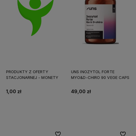
PRODUKTY Z OFERTY
UNS INOZYTOL FORTE
STACJONARNEJ - MONETY
MYO&D-CHIRO 90 VEGE CAPS
1,00 zł
49,00 zł
Do koszyka
Do koszyka
Do ulubionych
Do ulubi