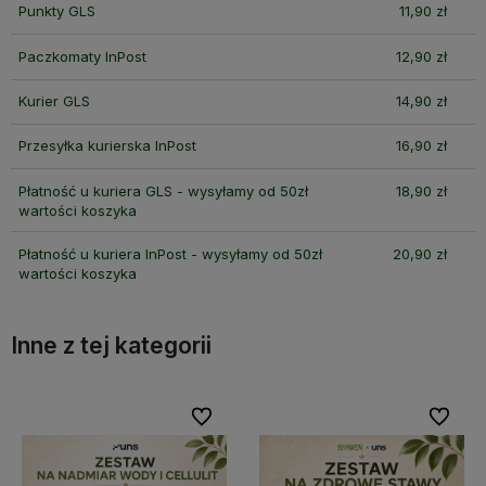
Punkty GLS
11,90 zł
Paczkomaty InPost
12,90 zł
Kurier GLS
14,90 zł
Przesyłka kurierska InPost
16,90 zł
Płatność u kuriera GLS - wysyłamy od 50zł
18,90 zł
wartości koszyka
Płatność u kuriera InPost - wysyłamy od 50zł
20,90 zł
wartości koszyka
Inne z tej kategorii
bionych
bionych
Do ulubionych
Do ulubionych
Do ulubi
Do ulubi