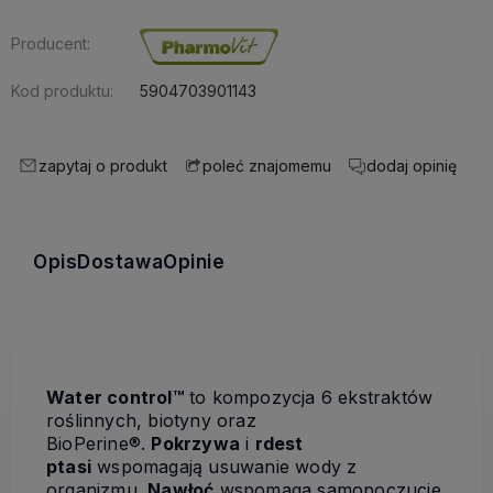
Producent:
Kod produktu:
5904703901143
zapytaj o produkt
dodaj opinię
poleć znajomemu
Opis
Dostawa
Opinie
Water control™
to kompozycja 6 ekstraktów
roślinnych, biotyny oraz
BioPerine®.
Pokrzywa
i
rdest
ptasi
wspomagają usuwanie wody z
organizmu.
Nawłoć
wspomaga samopoczucie