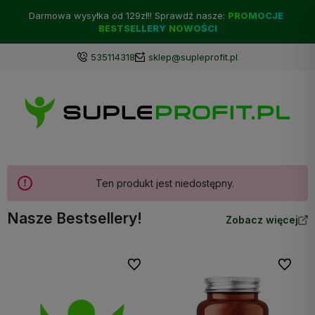
Darmowa wysyłka od 129zł!! Sprawdź nasze:
PROMOCJE
BESTSELLERY
NOWOŚCI
535114318
sklep@supleprofit.pl
Ten produkt jest niedostępny.
Nasze Bestsellery!
Zobacz więcej
Do ulubionych
Do ulubi