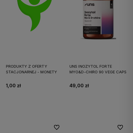
PRODUKTY Z OFERTY
UNS INOZYTOL FORTE
STACJONARNEJ - MONETY
MYO&D-CHIRO 90 VEGE CAPS
1,00 zł
49,00 zł
Do koszyka
Do koszyka
Do ulubionych
Do ulubi