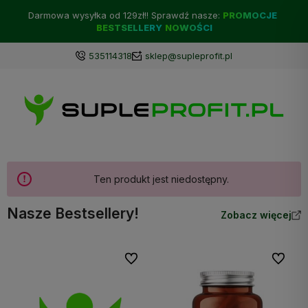
Darmowa wysyłka od 129zł!! Sprawdź nasze:
PROMOCJE
BESTSELLERY
NOWOŚCI
535114318
sklep@supleprofit.pl
Ten produkt jest niedostępny.
Nasze Bestsellery!
Zobacz więcej
Do ulubionych
Do ulubi