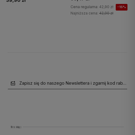
39,90 zł
Cena regularna:
42,90 zł
-15%
Najniższa cena:
42,90 zł
Do koszyka
Do koszyka
Zapisz się do naszego Newslettera i zgarnij kod rabatow