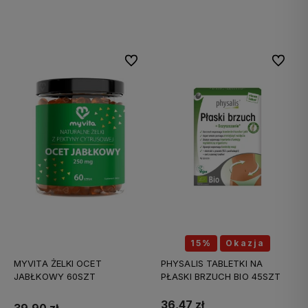
Do koszyka
Do koszyka
Do ulubionych
Do ulubi
15%
Okazja
MYVITA ŻELKI OCET
PHYSALIS TABLETKI NA
JABŁKOWY 60SZT
PŁASKI BRZUCH BIO 45SZT
36,47 zł