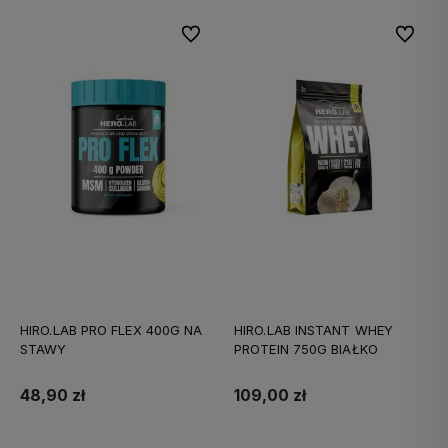
Do ulubionych
Do ulubi
HIRO.LAB PRO FLEX 400G NA
HIRO.LAB INSTANT WHEY
STAWY
PROTEIN 750G BIAŁKO
48,90 zł
109,00 zł