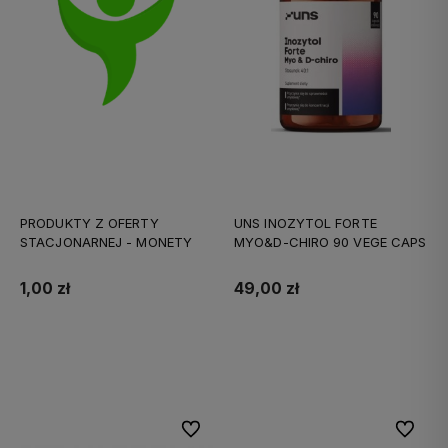
PRODUKTY Z OFERTY
UNS INOZYTOL FORTE
STACJONARNEJ - MONETY
MYO&D-CHIRO 90 VEGE CAPS
1,00 zł
49,00 zł
Do koszyka
Do koszyka
Do ulubionych
Do ulubi