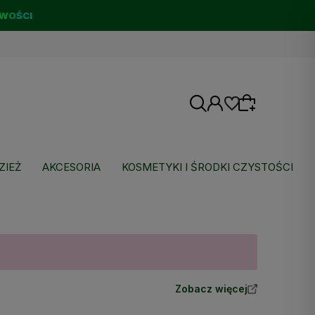
WOŚCI
ZIEŻ
AKCESORIA
KOSMETYKI I ŚRODKI CZYSTOŚCI
Wybierz coś dla siebie z naszej aktualnej
oferty lub zaloguj się, aby przywrócić dodane
produkty do listy z poprzedniej sesji.
Zobacz więcej