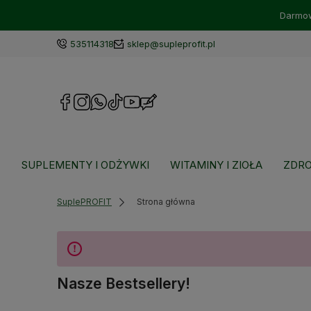
Darmow
535114318
sklep@supleprofit.pl
SUPLEMENTY I ODŻYWKI
WITAMINY I ZIOŁA
ZDRO
SuplePROFIT
Strona główna
Nasze Bestsellery!