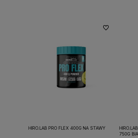
Do koszyka
Do ulubionych
HIRO.LAB PRO FLEX 400G NA STAWY
HIRO.LA
750G BI