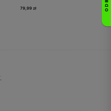
79,99 zł
Do koszyka
pierwsze zakupy!