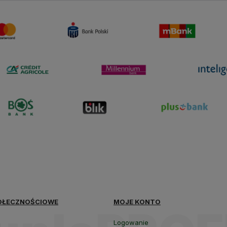
polityce
prywatności
OŁECZNOŚCIOWE
MOJE KONTO
Logowanie