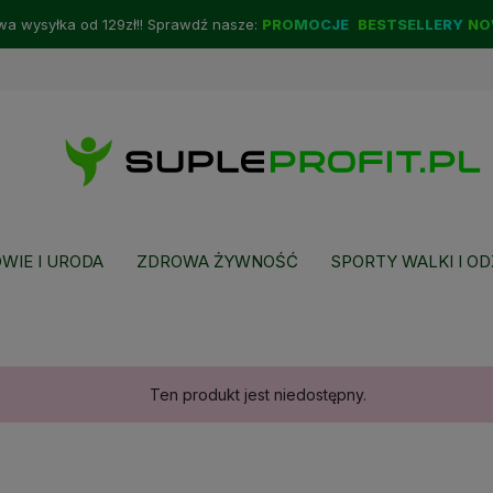
a wysyłka od 129zł!! Sprawdź nasze:
PROMOCJE
BESTSELLERY
NO
WIE I URODA
ZDROWA ŻYWNOŚĆ
SPORTY WALKI I OD
Ten produkt jest niedostępny.