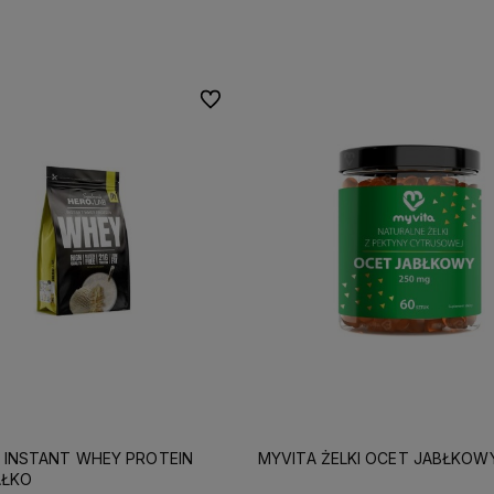
Do koszyka
Do koszyka
Do ulubionych
B INSTANT WHEY PROTEIN
MYVITA ŻELKI OCET JABŁKOW
AŁKO