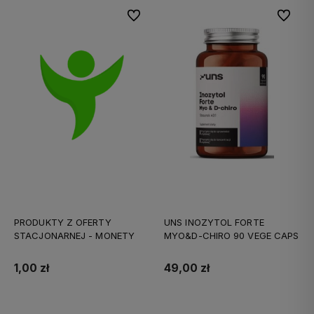
Do ulubionych
Do ulubi
PRODUKTY Z OFERTY
UNS INOZYTOL FORTE
STACJONARNEJ - MONETY
MYO&D-CHIRO 90 VEGE CAPS
1,00 zł
49,00 zł