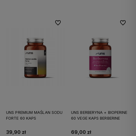
Do koszyka
Do koszyka
Do ulubionych
Do ulubi
UNS PREMIUM MAŚLAN SODU
UNS BERBERYNA + BIOPERINE
FORTE 60 KAPS
60 VEGE KAPS BERBERINE
39,90 zł
69,00 zł