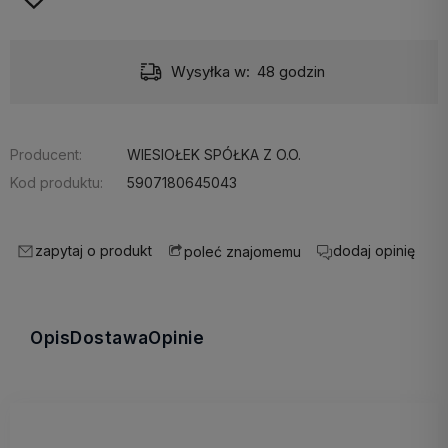
Dostawa:
Darmowa
Producent:
WIESIOŁEK SPÓŁKA Z O.O.
Kod produktu:
5907180645043
zapytaj o produkt
dodaj opinię
poleć znajomemu
Opis
Dostawa
Opinie