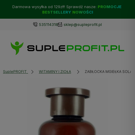
Darmowa wysyłka od 129zł!! Sprawdź nasze:
PROMOCJE
BESTSELLERY
NOWOŚCI
535114318
sklep@supleprofit.pl
SuplePROFIT
WITAMINY I ZIOŁA
ZABŁOCKA MGIEŁKA SOLA