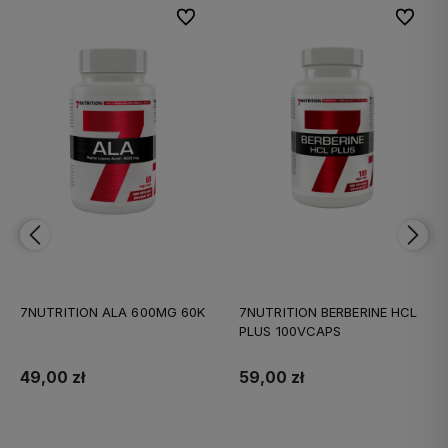
bionych
bionych
Do ulubionych
Do ulubionych
Do ulubi
Do ulubi
7NUTRITION ALA 600MG 60K
7NUTRITION BERBERINE HCL
PLUS 100VCAPS
49,00 zł
59,00 zł