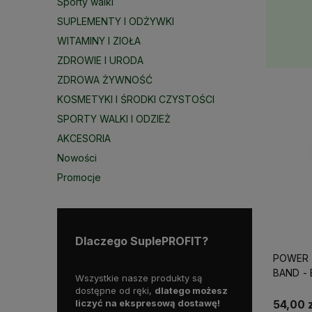
Sporty walki
SUPLEMENTY I ODŻYWKI
WITAMINY I ZIOŁA
ZDROWIE I URODA
ZDROWA ŻYWNOŚĆ
KOSMETYKI I ŚRODKI CZYSTOŚCI
SPORTY WALKI I ODZIEŻ
AKCESORIA
Nowości
Promocje
Dlaczego SuplePROFIT?
POWER 
BAND -
roku, mamy więc
Wszystkie nasze produkty są
Skorzystaj z da
oświadczenia na
dostępne od ręki,
dlatego możesz
już od
129 zł!
liczyć na ekspresową dostawę!
54,00 z