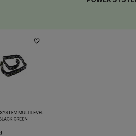
Do ulubionych
SYSTEM MULTILEVEL
 BLACK GREEN
rmowej dostawy
Działamy od 2015 roku, mamy więc
Wszystkie nasze
już blisko
10 lat doświadczenia na
dostępne od ręk
polskim rynku.
liczyć na eksp
ł