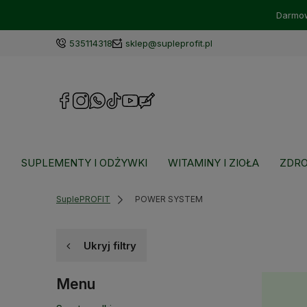
Darmow
535114318
sklep@supleprofit.pl
SUPLEMENTY I ODŻYWKI
WITAMINY I ZIOŁA
ZDRO
SuplePROFIT
POWER SYSTEM
Ukryj filtry
Menu