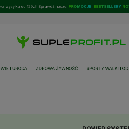
a wysyłka od 129zł!! Sprawdź nasze:
PROMOCJE
BESTSELLERY
NO
WIE I URODA
ZDROWA ŻYWNOŚĆ
SPORTY WALKI I OD
POWER SYSTE