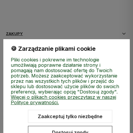
ZAKUPY
🍪 Zarządzanie plikami cookie
MEDIA SPOŁECZNOŚCIOWE
Pliki cookies i pokrewne im technologie
MOJE KONTO
umożliwiają poprawne działanie strony i
pomagają nam dostosować ofertę do Twoich
potrzeb. Możesz zaakceptować wykorzystanie
INFORMACJE
przez nas wszystkich tych plików i przejść do
sklepu lub dostosować użycie plików do swoich
preferencji, wybierając opcję "Dostosuj zgody".
Więcej o plikach cookies przeczytasz w naszej
Polityce prywatności.
Zaakceptuj tylko niezbędne
Sklep internetowy Shoper.pl
Szablon Shoper Modern 3.0™
od
GrowCommerce
Dostosuj zgody