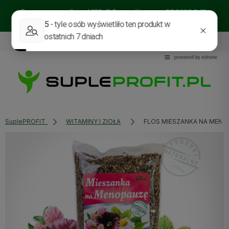
Darmowa wysyłka od 129zł!! Sprawdź nasze:
PROMOCJE
BESTSELLERY
NOWOŚCI
535114318
sklep@supleprofit.pl
SuplePROFIT
WITAMINY I ZIOŁA
FLOS MIESZANKA NA MENO