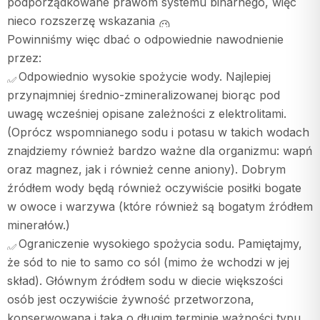
podporządkowane prawom systemu binarnego, więc
nieco rozszerzę wskazania
Powinniśmy więc dbać o odpowiednie nawodnienie
przez:
Odpowiednio wysokie spożycie wody. Najlepiej
przynajmniej średnio-zmineralizowanej biorąc pod
uwagę wcześniej opisane zależności z elektrolitami.
(Oprócz wspomnianego sodu i potasu w takich wodach
znajdziemy również bardzo ważne dla organizmu: wapń
oraz magnez, jak i również cenne aniony). Dobrym
źródłem wody będą również oczywiście posiłki bogate
w owoce i warzywa (które również są bogatym źródłem
minerałów.)
Ograniczenie wysokiego spożycia sodu. Pamiętajmy,
że sód to nie to samo co sól (mimo że wchodzi w jej
skład). Głównym źródłem sodu w diecie większości
osób jest oczywiście żywność przetworzona,
konserwowana i taka o długim terminie ważności typu