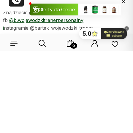
Znajdziecie go na:
fb
@b.wojewodzkitrenerpersonalny
i
nstagramie @bartek_wojewodzki_trener
Wybierz coś dla siebie z naszej aktualnej oferty lub zaloguj
się, aby przywrócić dodane produkty do listy z poprzedniej
sesji.
Wszystkie znajdujące się na
blogu
artykuły są
własnością sklepu
PROFIT
i zabrania się ich kopiowania
pod karą grzywny zgodnie z ustawą z dnia 4 lutego