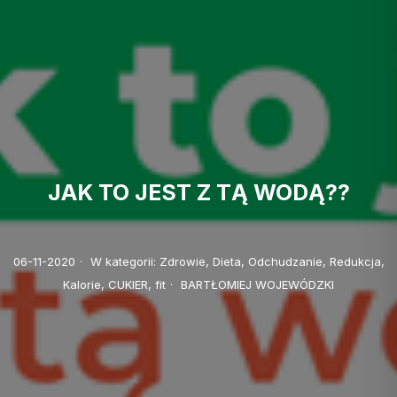
JAK TO JEST Z TĄ WODĄ??
06-11-2020
·
W kategorii:
Zdrowie,
Dieta,
Odchudzanie,
Redukcja,
Kalorie,
CUKIER,
fit
·
BARTŁOMIEJ WOJEWÓDZKI